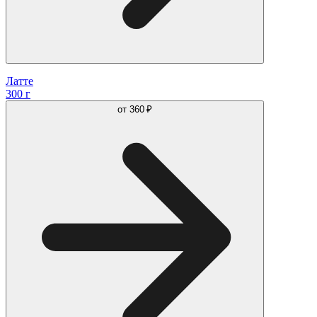
Латте
300 г
от
360 ₽