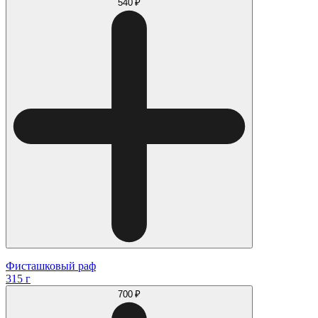
540 ₽
Фисташковый раф
315 г
700 ₽