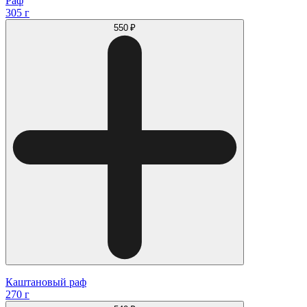
Раф
305 г
550 ₽
Каштановый раф
270 г