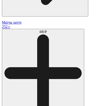
Матча латте
252 г
440 ₽