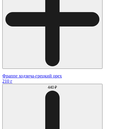
Фраппе ходзича-грецкий орех
210 г
440 ₽