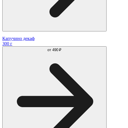
Капучино декаф
300 г
от
490 ₽