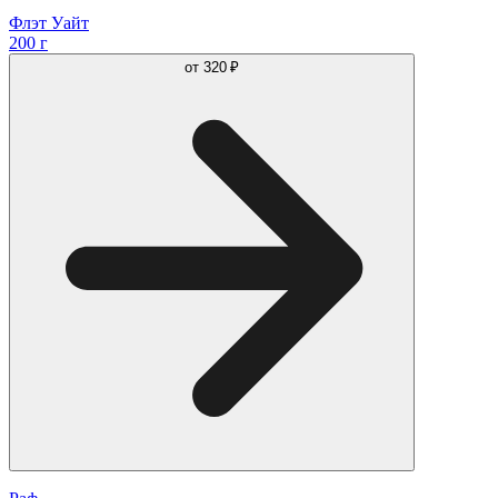
Флэт Уайт
200 г
от
320 ₽