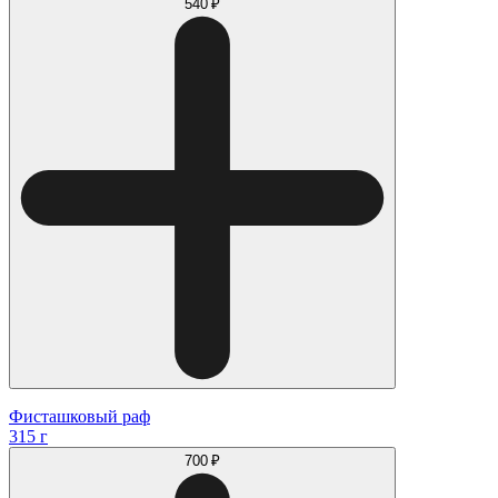
540 ₽
Фисташковый раф
315 г
700 ₽