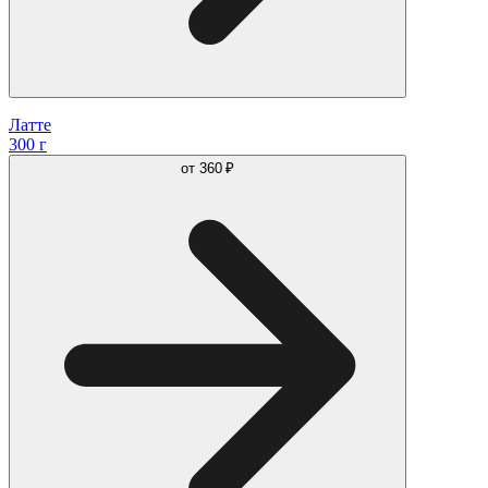
Латте
300 г
от
360 ₽