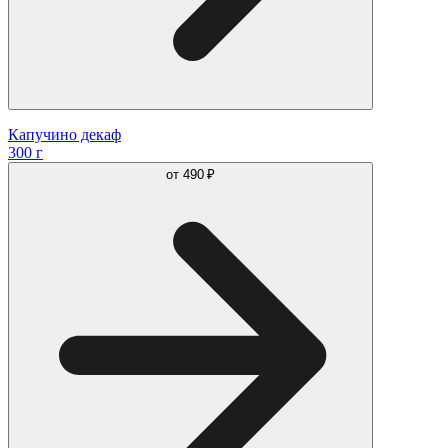
Капучино декаф
300 г
от
490 ₽