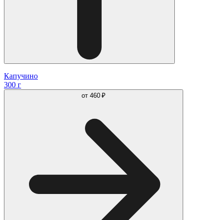
Капучино
300 г
от
460 ₽