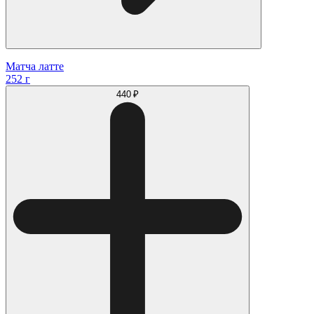
Матча латте
252 г
440 ₽