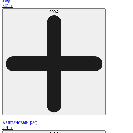
Раф
305 г
550 ₽
Каштановый раф
270 г