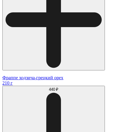
Фраппе ходзича-грецкий орех
210 г
440 ₽