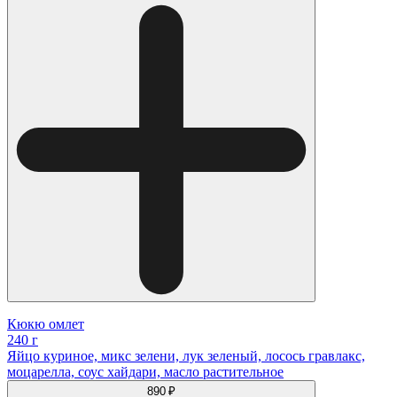
Кюкю омлет
240 г
Яйцо куриное, микс зелени, лук зеленый, лосось гравлакс,
моцарелла, соус хайдари, масло растительное
890 ₽