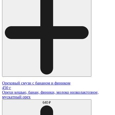
Ореховый смузи с бананом и фиником
450 г
Орехи кешью, банан, финики, молоко низколактозное,
мускатный орех
640 ₽