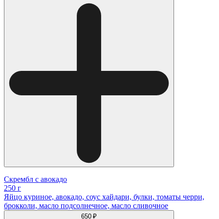
Скрембл с авокадо
250 г
Яйцо куриное, авокадо, соус хайдари, булки, томаты черри,
брокколи, масло подсолнечное, масло сливочное
650 ₽