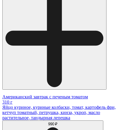
Американский завтрак с печеным томатом
310 г
Яйцо куриное, куриные колбаски, томат, картофель фри,
кетчуп томатный, петрушка, кинза, укроп, масло
растительное, тандырная лепешка
990 ₽