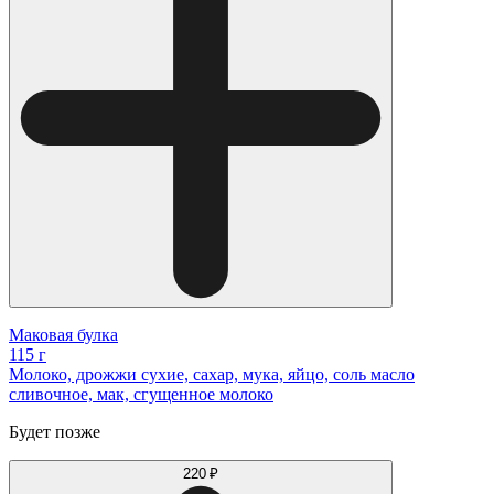
Маковая булка
115 г
Молоко, дрожжи сухие, сахар, мука, яйцо, соль масло
сливочное, мак, сгущенное молоко
Будет позже
220 ₽