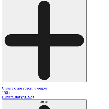
Симит с йогуртом и медом
156 г
Симит, йогурт, мед
400 ₽