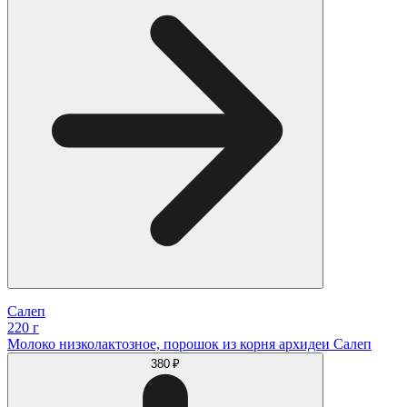
Салеп
220 г
Молоко низколактозное, порошок из корня архидеи Салеп
380 ₽