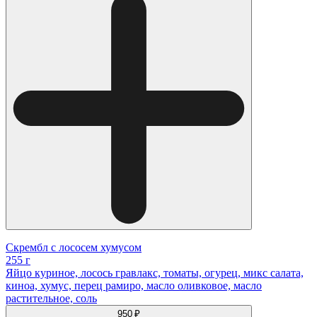
Скрембл с лососем хумусом
255 г
Яйцо куриное, лосось гравлакс, томаты, огурец, микс салата,
киноа, хумус, перец рамиро, масло оливковое, масло
растительное, соль
950 ₽