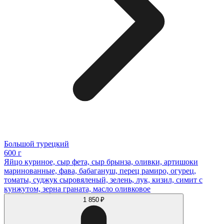
Большой турецкий
600 г
Яйцо куриное, сыр фета, сыр брынза, оливки, артишоки
маринованные, фава, бабагануш, перец рамиро, огурец,
томаты, суджук сыровяленый, зелень, лук, кизил, симит с
кунжутом, зерна граната, масло оливковое
1 850 ₽