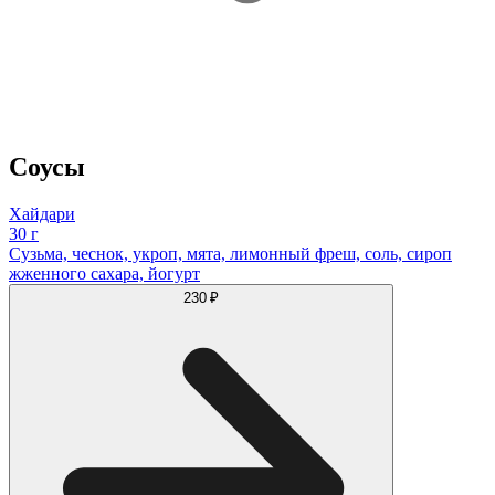
Соусы
Хайдари
30 г
Сузьма, чеснок, укроп, мята, лимонный фреш, соль, сироп
жженного сахара, йогурт
230 ₽