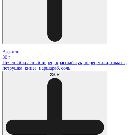
Аджили
30 г
Печеный красный перец, красный лук, перец чили, томаты,
петрушка, кинза, наршараб, соль
230 ₽