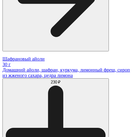
Шафрановый айоли
30 г
Домашний айоли, шафран, куркума, лимонный фреш, сироп
из жженого сахара, цедра лимона
230 ₽