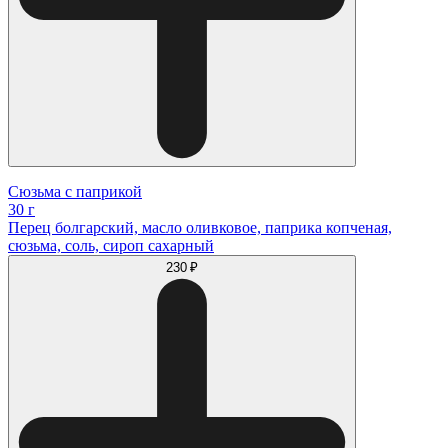
Сюзьма с паприкой
30 г
Перец болгарский, масло оливковое, паприка копченая,
сюзьма, соль, сироп сахарный
230 ₽