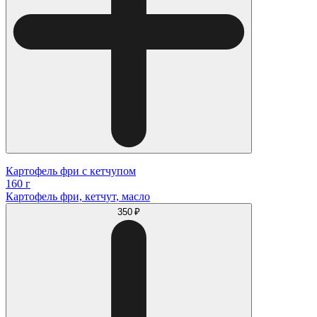
Картофель фри с кетчупом
160 г
Картофель фри, кетчут, масло
350 ₽