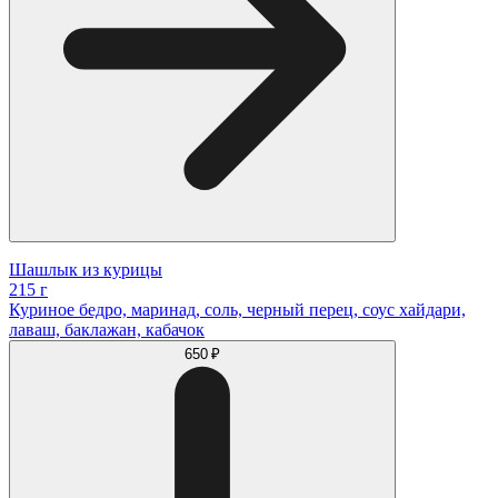
Шашлык из курицы
215 г
Куриное бедро, маринад, соль, черный перец, соус хайдари,
лаваш, баклажан, кабачок
650 ₽