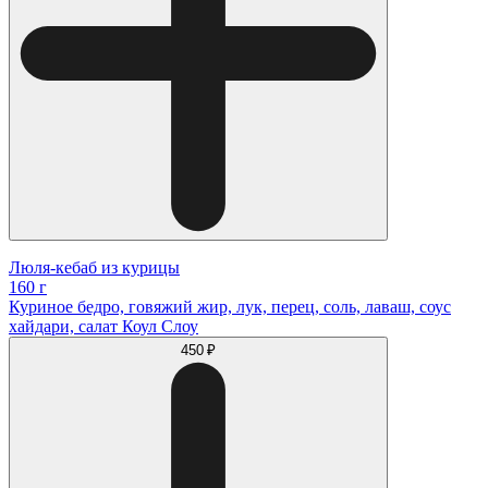
Люля-кебаб из курицы
160 г
Куриное бедро, говяжий жир, лук, перец, соль, лаваш, соус
хайдари, салат Коул Слоу
450 ₽