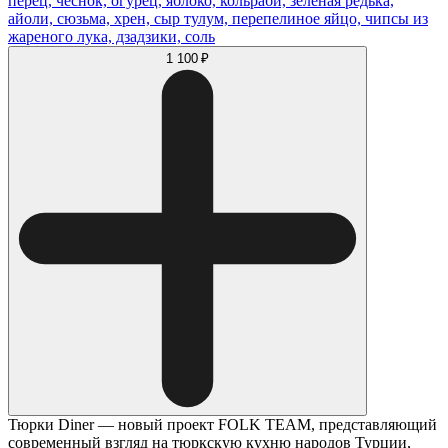
перец, чеснок, огурец, яблоко, кольраби, зеленая редька,
айоли, сюзьма, хрен, сыр тулум, перепелиное яйцо, чипсы из
жареного лука, дзадзики, соль
1 100 ₽
Тюрки Diner — новый проект FOLK TEAM, представляющий
современный взгляд на тюркскую кухню народов Турции,