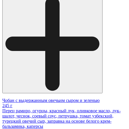
Чобан с выдержанным овечьим сыром и зеленью
245 г
Перец рамиро, огурцы, красный лук, оливковое масло, лук-
шалот, чеснок, соевый соус, петрушка, томат узбекский,
турецкий овечий сыр, заправка на основе белого крем-
бальзамика, каперсы