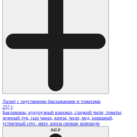
Лаззат с хрустящими баклажанами и томатами
257 г
Баклажаны, кукурузный крахмал, сладкий чили, томаты,
зеленый лук, сыр чанах, кинза, чили, мед, наршараб,
устричный соус, мята, кинза свежая, кориандр
840 ₽