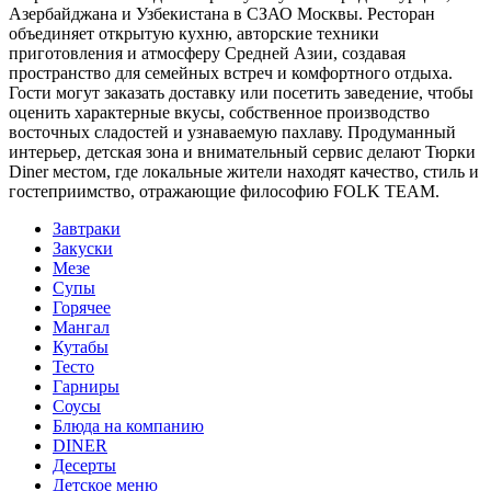
Азербайджана и Узбекистана в СЗАО Москвы. Ресторан
объединяет открытую кухню, авторские техники
приготовления и атмосферу Средней Азии, создавая
пространство для семейных встреч и комфортного отдыха.
Гости могут заказать доставку или посетить заведение, чтобы
оценить характерные вкусы, собственное производство
восточных сладостей и узнаваемую пахлаву. Продуманный
интерьер, детская зона и внимательный сервис делают Тюрки
Diner местом, где локальные жители находят качество, стиль и
гостеприимство, отражающие философию FOLK TEAM.
Завтраки
Закуски
Мезе
Супы
Горячее
Мангал
Кутабы
Тесто
Гарниры
Соусы
Блюда на компанию
DINER
Десерты
Детское меню