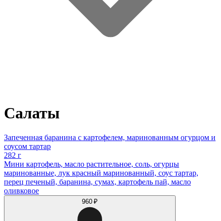
Салаты
Запеченная баранина с картофелем, маринованным огурцом и
соусом тартар
282 г
Мини картофель, масло растительное, соль, огурцы
маринованные, лук красный маринованный, соус тартар,
перец печеный, баранина, сумах, картофель пай, масло
оливковое
960 ₽